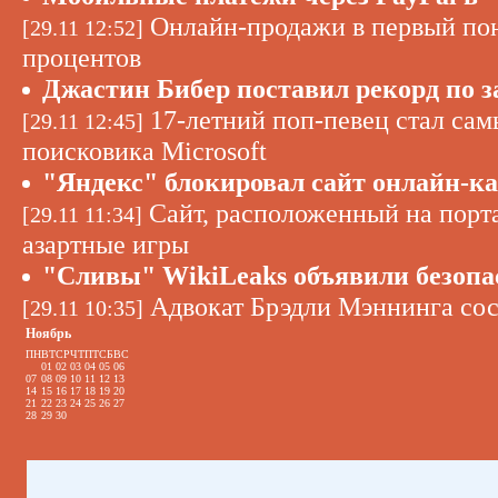
Онлайн-продажи в первый пон
[29.11 12:52]
процентов
Джастин Бибер поставил рекорд по з
17-летний поп-певец стал сам
[29.11 12:45]
поисковика Microsoft
"Яндекс" блокировал сайт онлайн-к
Сайт, расположенный на портал
[29.11 11:34]
азартные игры
"Сливы" WikiLeaks объявили безо
Адвокат Брэдли Мэннинга сос
[29.11 10:35]
Ноябрь
ПН
ВТ
СР
ЧТ
ПТ
СБ
ВС
01
02
03
04
05
06
07
08
09
10
11
12
13
14
15
16
17
18
19
20
21
22
23
24
25
26
27
28
29
30