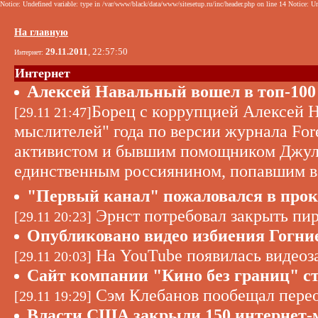
Notice: Undefined variable: type in /var/www/black/data/www/sitesetup.ru/inc/header.php on line 14 Notice: Un
На главную
29.11.2011
, 22:57:50
Интернет:
Интернет
Алексей Навальный вошел в топ-100
Борец с коррупцией Алексей Н
[29.11 21:47]
мыслителей" года по версии журнала Fore
активистом и бывшим помощником Джули
единственным россиянином, попавшим в 
"Первый канал" пожаловался в прок
Эрнст потребовал закрыть пир
[29.11 20:23]
Опубликовано видео избиения Гогни
На YouTube появилась видеоза
[29.11 20:03]
Сайт компании "Кино без границ" с
Сэм Клебанов пообещал переоб
[29.11 19:29]
Власти США закрыли 150 интернет-