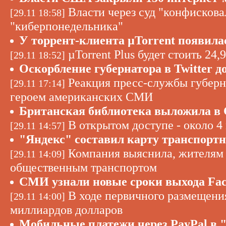
Власти через суд "конфискова
[29.11 18:58]
"киберпонедельника"
У торрент-клиента µTorrent появила
µTorrent Plus будет стоить 24,
[29.11 18:52]
Оскорбление губернатора в Twitter 
Реакция пресс-службы губерн
[29.11 17:14]
героем американских СМИ
Британская библиотека выложила в С
В открытом доступе - около 4
[29.11 14:57]
"Яндекс" составил карту транспорт
Компания выяснила, жителям 
[29.11 14:09]
общественным транспортом
СМИ узнали новые сроки выхода Fac
В ходе первичного размещения
[29.11 14:00]
миллиардов долларов
Мобильные платежи через PayPal в 