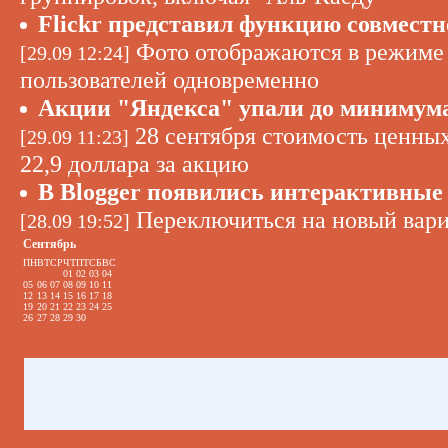
Flickr представил функцию совмест
Фото отображаются в режиме с
[29.09 12:24]
пользователей одновременно
Акции "Яндекса" упали до минимума
28 сентября стоимость ценных
[29.09 11:23]
22,9 доллара за акцию
В Blogger появились интерактивны
Переключиться на новый вари
[28.09 19:52]
Сентябрь
ПН
ВТ
СР
ЧТ
ПТ
СБ
ВС
01
02
03
04
05
06
07
08
09
10
11
12
13
14
15
16
17
18
19
20
21
22
23
24
25
26
27
28
29
30