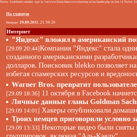
Notice: Undefined variable: type in /var/www/black/data/www/sitesetup.ru/inc/header.php on line 14 Notice: Un
На главную
29.09.2011
, 21:59:26
Интернет:
Интернет
"Яндекс" вложил в американский по
Компания "Яндекс" стала одни
[29.09 20:44]
созданного американскими разработчика
долларов. Поисковик blekko позволяет н
избегая спамерских ресурсов и вредонос
Warner Bros. превратит пользователе
11 октября в Facebook начнет
[29.09 18:36]
Личные данные главы Goldman Sachs
Хакеры опубликовали домашни
[29.09 14:01]
Троих немцев приговорили условно з
Некоторые видео были сняты в
[29.09 13:33]
группировок, включая "Аль-Каеду"