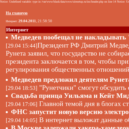
Notice: Undefined variable: type in /var/www/black/data/www/sitesetup.ru/inc/header.php on line 14 Notice: Un
На главную
29.04.2011
, 21:58:50
Интернет:
Интернет
Медведев пообещал не накладывать 
Президент РФ Дмитрий Медвед
[29.04 15:44]
Рунета заявил, что государство не собира
президента заключается в том, чтобы пр
регулирования общественных отношений, 
Медведев предложил деятелям Рунет
"Рунетчики" смогут обсудить
[29.04 18:53]
Свадьба принца Уильяма и Кейт Мид
Главной темой дня в блогах с
[29.04 17:06]
ФНС запустит новую версию электро
В интернет выложат данные о
[29.04 14:05]
В Москве задержали хакера-хамелео