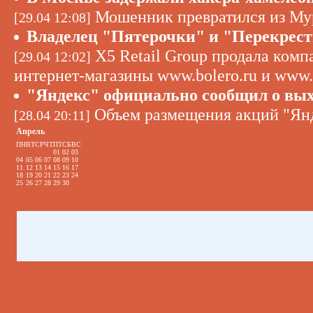
Мошенник превратился из Му
[29.04 12:08]
Владелец "Пятерочки" и "Перекрест
X5 Retail Group продала комп
[29.04 12:02]
интернет-магазины www.bolero.ru и www.
"Яндекс" официально сообщил о вых
Объем размещения акций "Янд
[28.04 20:11]
Апрель
ПН
ВТ
СР
ЧТ
ПТ
СБ
ВС
01
02
03
04
05
06
07
08
09
10
11
12
13
14
15
16
17
18
19
20
21
22
23
24
25
26
27
28
29
30