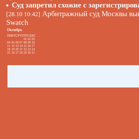
Суд запретил схожие с зарегистрир
Арбитражный суд Москвы вын
[28.10 10:42]
Swatch
Октябрь
ПН
ВТ
СР
ЧТ
ПТ
СБ
ВС
01
02
03
04
05
06
07
08
09
10
11
12
13
14
15
16
17
18
19
20
21
22
23
24
25
26
27
28
29
30
31