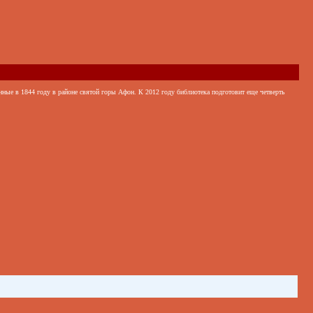
нные в 1844 году в районе святой горы Афон. К 2012 году библиотека подготовит еще четверть