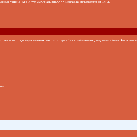
defined variable: type in /var/www/black/data/www/sitesetup.ru/inc/header.php on line 20
х рукописей. Среди оцифрованных текстов, которые будут опубликованы, подлинники басен Эзопа, найде
дам