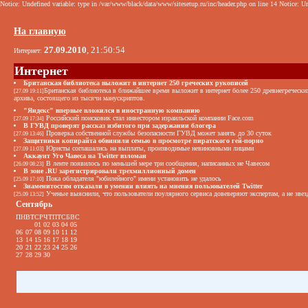
Notice: Undefined variable: type in /var/www/black/data/www/sitesetup.ru/inc/header.php on line 14 Notice: Un
На главную
27.09.2010
, 21:50:54
Интернет:
Интернет
Британская библиотека выложит в интернет 250 греческих рукописей
Британская библиотека в ближайшее время выложит в интернет более 250 древнегречески
[27.09 19:11]
архива, состоящего из тысячи манускриптов.
"Яндекс" впервые вложился в иностранную компанию
Российский поисковик стал инвестором израильской компании Face.com
[27.09 17:34]
В ГУВД проверят рассказ избитого при задержании блогера
Проверка собственной службы безопасности ГУВД может занять до 30 суток
[27.09 13:46]
Защитники копирайта обвинили семью в просмотре пиратского гей-порно
Юристы соглашались на выплаты, производимые невиновными лицами
[27.09 11:03]
Аккаунт Уго Чавеса на Twitter взломан
В ленте появилось по меньшей мере три сообщения, написанных не Чавесом
[26.09 08:23]
В зоне .RU зарегистрировали трехмиллионный домен
Пока обладателя "юбилейного" имени установить не удалось
[25.09 17:10]
Знаменитостям отказали в умении влиять на мнения пользователей Twitter
Ученые выяснили, что пользователи поулярного сервиса довеверяют экспертам, а не звез
[25.09 13:52]
Сентябрь
ПН
ВТ
СР
ЧТ
ПТ
СБ
ВС
01
02
03
04
05
06
07
08
09
10
11
12
13
14
15
16
17
18
19
20
21
22
23
24
25
26
27
28
29
30