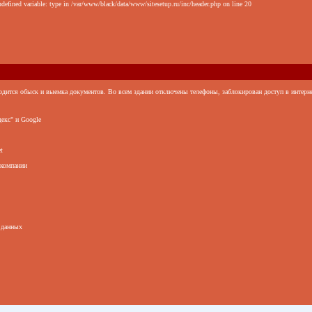
defined variable: type in /var/www/black/data/www/sitesetup.ru/inc/header.php on line 20
ится обыск и выемка документов. Во всем здании отключены телефоны, заблокирован доступ в интернет
екс" и Google
t
 компании
 данных