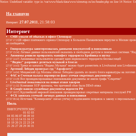
Notice: Undefined variable: type in /var/www/black/data/www/sitesetup.ru/inc/header.php on line 14 Notice: Un
На главную
27.07.2011
, 21:58:03
Интернет:
Интернет
СМИ узнали об обысках в офисе Chronopay
В офисе платежного сервиса Chronopay в Большом Палашевском переулке в Москве провод
[27.07 17:23]
не сообщается.
Генпрокуратура заинтересовалась данными покупателей в поисковиках
Личные данные пользователей оказались в свободном доступе в поисковых системах "Янд
[27.07 15:34]
Анонимы решили превратить манифест террориста Брейвика в шутку
Анонимные пользователи сделают идеи норвежского террориста бессмыслицей
[27.07 14:47]
"Яндекс" разрешил делиться музыкой в блогах
Треки из каталога "Яндекс.Музыки" можно будет разместить в LiveJournal или LiveInterne
[27.07 14:43]
Артемий Лебедев проиграл суд "Аэрофлоту"
Мещанский суд Москвы обязал Лебедева удалить из своего блога карикатуры на логотип
[27.07 14:04]
ФАС и Счетная палата опровергли факт утечки секретных документов
Все проиндексированные поисковиками документы не имели грифа "Секретно"
[27.07 13:19]
LiveJournal пожаловался на новые атаки хакеров
Компания SUP признала, что причиной сбоя была DDoS-атака
[27.07 11:32]
В Google нашли служебные документы ведомств РФ
Крупнейший мировой поисковик проиндексировал секретные материалы госслужб РФ
[27.07 10:57]
ФСБ занялась утечкой личных данных в поисковики
Источник "Коммерсанта" связал утечку с подписанием поправок к закону о персональных
[27.07 09:34]
Июль
ПН
ВТ
СР
ЧТ
ПТ
СБ
ВС
01
02
03
04
05
06
07
08
09
10
11
12
13
14
15
16
17
18
19
20
21
22
23
24
25
26
27
28
29
30
31