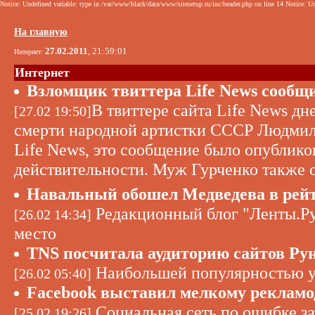
Notice: Undefined variable: type in /var/www/black/data/www/sitesetup.ru/inc/header.php on line 14 Notice: Un
На главную
27.02.2011
, 21:59:01
Интернет:
Интернет
Взломщик твиттера Life News сообщи
В твиттере сайта Life News д
[27.02 19:50]
смерти народной артистки СССР Людмилы
Life News, это сообщение было опублико
действительности. Муж Гурченко также 
Навальный обошел Медведева в рейт
Редакционный блог "Ленты.Ру"
[26.02 14:34]
место
TNS посчитала аудиторию сайтов Ру
Наибольшей популярностью у 
[26.02 05:40]
Facebook выставил мелкому рекламод
Социальная сеть по ошибке з
[25.02 19:26]