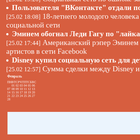
Пользователя "ВКонтакте" отдали под
18-летнего молодого человека
[25.02 18:08]
социальной сети
Эминем обогнал Леди Гагу по "лайк
Американский рэпер Эминем 
[25.02 17:44]
артистов в сети Facebook
Disney купил социальную сеть для де
Сумма сделки между Disney и 
[25.02 12:57]
Февраль
ПН
ВТ
СР
ЧТ
ПТ
СБ
ВС
01
02
03
04
05
06
07
08
09
10
11
12
13
14
15
16
17
18
19
20
21
22
23
24
25
26
27
28