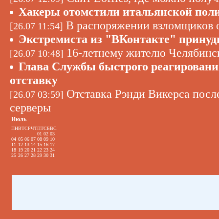
Хакеры отомстили итальянской пол
В распоряжении взломщиков о
[26.07 11:54]
Экстремиста из "ВКонтакте" принуд
16-летнему жителю Челябинск
[26.07 10:48]
Глава Службы быстрого реагирован
отставку
Отставка Рэнди Викерса после
[26.07 03:59]
серверы
Июль
ПН
ВТ
СР
ЧТ
ПТ
СБ
ВС
01
02
03
04
05
06
07
08
09
10
11
12
13
14
15
16
17
18
19
20
21
22
23
24
25
26
27
28
29
30
31