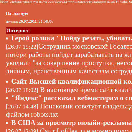
Notice: Undefined variable: type in /var/www/black/data/www/sitesetup.ru/inc/header.php on line 14 Notice: Un
На главную
26.07.2011
, 21:58:06
Интернет:
Интернет
Герой ролика "Пойду резать, убиват
Сотрудник московской Госавто
[26.07 19:22]
потери работы пойдет зарабатывать на ж
уволили "за совершение проступка, нес
личным, нравственным качествам сотруд
Сайт Высшей квалификационной колл
В настоящее время сайт квали
[26.07 18:02]
"Яндекс" рассказал вебмастерам о 
Поисковик советует владельца
[26.07 14:48]
файлом robots.txt
В США за просмотр онлайн-рекламы 
Сайт Loffles, где можно полу
[26.07 12:09]