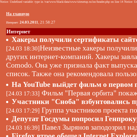
Notice: Undefined variable: type in /var/www/black/data/www/sitesetup.ru/inc/header.php on line 14 Notice: Un
На главную
24.03.2011
, 21:58:27
Интернет:
Интернет
Хакеры получили сертификаты сайтов
Неизвестные хакеры получили 
[24.03 18:30]
других интернет-компаний. Хакеры завла
Comodo. Она уже признала факт выпуска 
список. Также она рекомендовала пользо
На YouTube выйдет фильм о первом 
Фильм "Первая орбита" покаже
[24.03 17:33]
Участники "Сноба" взбунтовались п
Группа участников проекта по
[24.03 17:29]
Депутат Госдумы попросил Генпроку
Павел Зырянов заподозрил над
[24.03 16:39]
Firefox втрое обошел Internet Explore