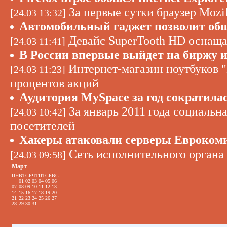
За первые сутки браузер Mozil
[24.03 13:32]
Автомобильный гаджет позволит обща
Девайс SuperTooth HD оснащ
[24.03 11:41]
В России впервые выйдет на биржу 
Интернет-магазин ноутбуков 
[24.03 11:23]
процентов акций
Аудитория MySpace за год сократилас
За январь 2011 года социальн
[24.03 10:42]
посетителей
Хакеры атаковали серверы Еврокоми
Сеть исполнительного органа
[24.03 09:58]
Март
ПН
ВТ
СР
ЧТ
ПТ
СБ
ВС
01
02
03
04
05
06
07
08
09
10
11
12
13
14
15
16
17
18
19
20
21
22
23
24
25
26
27
28
29
30
31