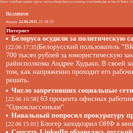
Notice: Undefined variable: type in /var/www/black/data/www/sitesetup.ru/inc/header.php on line 14 Notice: Un
На главную
22.06.2011
, 21:58:33
Интернет:
Интернет
Белоруса осудили за политическую с
Белорусский пользователь "ВК
[22.06 17:35]
700 тысяч рублей за юмористическую за
райисполкома Андрее Худыко. В своей за
том, как напряженно проходит его рабоч
решать.
Число запретивших социальные сет
63 процента офисных работни
[22.06 16:58]
"Одноклассникам"
Навальный попросил прокуратуру п
Блогер заподозрил ОНФ в мн
[22.06 15:01]
Соцсеть LinkedIn обзавелась русской