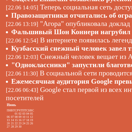
Теперь социальная сеть досту
[22.06 14:05]
Правозащитники отчитались об огра
"Агора" опубликовала доклад 
[22.06 13:19]
Фальшивый Шон Коннери нагрубил 
В интернете появилась леген
[22.06 12:54]
Кузбасский снежный человек завел 
Снежный человек вещает из 
[22.06 12:03]
"Одноклассники" запустили благотв
В социальной сети проводится
[22.06 11:30]
Ежемесячная аудитория Google прев
Google стал первой из всех и
[22.06 06:43]
посетителей
Июнь
ПН
ВТ
СР
ЧТ
ПТ
СБ
ВС
01
02
03
04
05
06
07
08
09
10
11
12
13
14
15
16
17
18
19
20
21
22
23
24
25
26
27
28
29
30