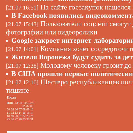
На сайте госзакупок нашелся
[21.07 16:51]
В Facebook появились видеокоммен
Пользователи соцсети смогут 
[21.07 15:43]
фотографии или видеоролики
Google закроет интернет-лаборатори
Компания хочет сосредоточить
[21.07 14:01]
Жителя Воронежа будут судить за де
Молодому человеку грозит до
[21.07 12:38]
В США прошли первые политические
Шестеро республиканцев полт
[21.07 12:10]
тишине
Июль
ПН
ВТ
СР
ЧТ
ПТ
СБ
ВС
01
02
03
04
05
06
07
08
09
10
11
12
13
14
15
16
17
18
19
20
21
22
23
24
25
26
27
28
29
30
31