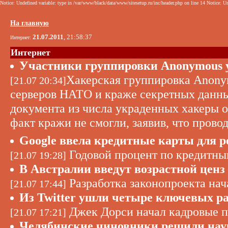
Notice: Undefined variable: type in /var/www/black/data/www/sitesetup.ru/inc/header.php on line 14 Notice: Un
На главную
21.07.2011
, 21:58:37
Интернет:
Интернет
Участники группировки Anonymous 
Хакерская группировка Anonym
[21.07 20:34]
серверов НАТО и краже секретных данны
документа из числа украденных хакеры 
факт кражи не смогли, заявив, что прово
Google ввела кредитные карты для 
Годовой процент по кредитным
[21.07 19:28]
В Австралии введут возрастной ценз
Разработка законопроекта нач
[21.07 17:44]
Из Twitter ушли четыре ключевых р
Джек Дорси начал кадровые п
[21.07 17:21]
Челябинские чиновники решили нау