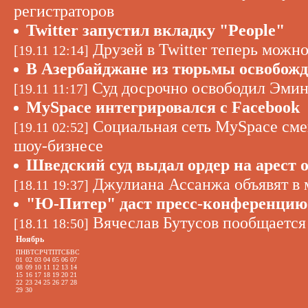
регистраторов
Twitter запустил вкладку "People"
Друзей в Twitter теперь можно
[19.11 12:14]
В Азербайджане из тюрьмы освобожд
Суд досрочно освободил Эми
[19.11 11:17]
MySpace интегрировался с Facebook
Социальная сеть MySpace смен
[19.11 02:52]
шоу-бизнесе
Шведский суд выдал ордер на арест 
Джулиана Ассанжа объявят в
[18.11 19:37]
"Ю-Питер" даст пресс-конференцию
Вячеслав Бутусов пообщается
[18.11 18:50]
Ноябрь
ПН
ВТ
СР
ЧТ
ПТ
СБ
ВС
01
02
03
04
05
06
07
08
09
10
11
12
13
14
15
16
17
18
19
20
21
22
23
24
25
26
27
28
29
30