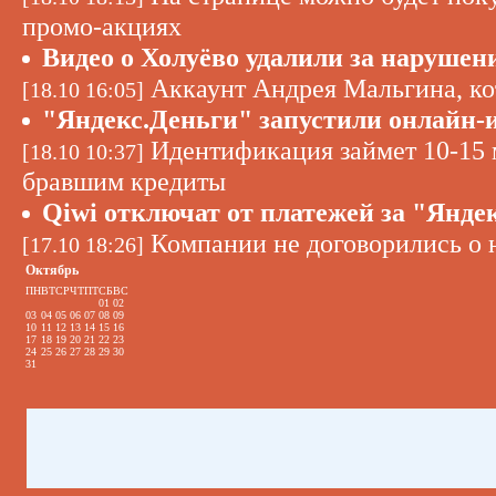
промо-акциях
Видео о Холуёво удалили за нарушен
Аккаунт Андрея Мальгина, ко
[18.10 16:05]
"Яндекс.Деньги" запустили онлайн
Идентификация займет 10-15 м
[18.10 10:37]
бравшим кредиты
Qiwi отключат от платежей за "Янде
Компании не договорились о 
[17.10 18:26]
Октябрь
ПН
ВТ
СР
ЧТ
ПТ
СБ
ВС
01
02
03
04
05
06
07
08
09
10
11
12
13
14
15
16
17
18
19
20
21
22
23
24
25
26
27
28
29
30
31