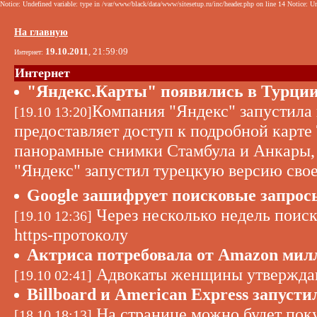
Notice: Undefined variable: type in /var/www/black/data/www/sitesetup.ru/inc/header.php on line 14 Notice: Un
На главную
19.10.2011
, 21:59:09
Интернет:
Интернет
"Яндекс.Карты" появились в Турци
Компания "Яндекс" запустила 
[19.10 13:20]
предоставляет доступ к подробной карте
панорамные снимки Стамбула и Анкары, в
"Яндекс" запустил турецкую версию свое
Google зашифрует поисковые запрос
Через несколько недель поиск
[19.10 12:36]
https-протоколу
Актриса потребовала от Amazon милл
Адвокаты женщины утверждают
[19.10 02:41]
Billboard и American Express запус
На странице можно будет поку
[18.10 18:13]