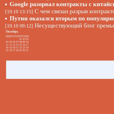
Google разорвал контракты с китай
С чем связан разрыв контракт
[19.10 13:15]
Путин оказался вторым по популярн
Несуществующий блог премьер
[19.10 09:12]
Октябрь
ПН
ВТ
СР
ЧТ
ПТ
СБ
ВС
01
02
03
04
05
06
07
08
09
10
11
12
13
14
15
16
17
18
19
20
21
22
23
24
25
26
27
28
29
30
31