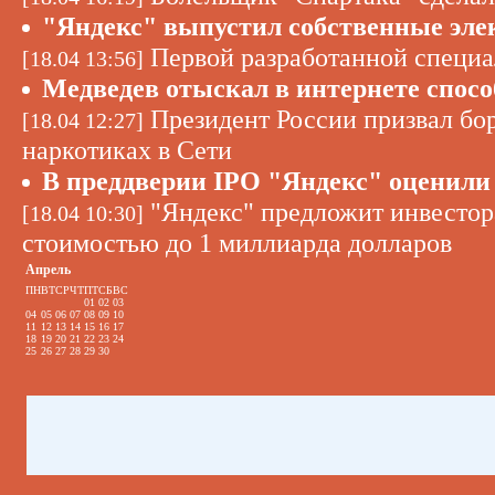
"Яндекс" выпустил собственные эл
Первой разработанной специа
[18.04 13:56]
Медведев отыскал в интернете спос
Президент России призвал бо
[18.04 12:27]
наркотиках в Сети
В преддверии IPO "Яндекс" оценили 
"Яндекс" предложит инвестора
[18.04 10:30]
стоимостью до 1 миллиарда долларов
Апрель
ПН
ВТ
СР
ЧТ
ПТ
СБ
ВС
01
02
03
04
05
06
07
08
09
10
11
12
13
14
15
16
17
18
19
20
21
22
23
24
25
26
27
28
29
30