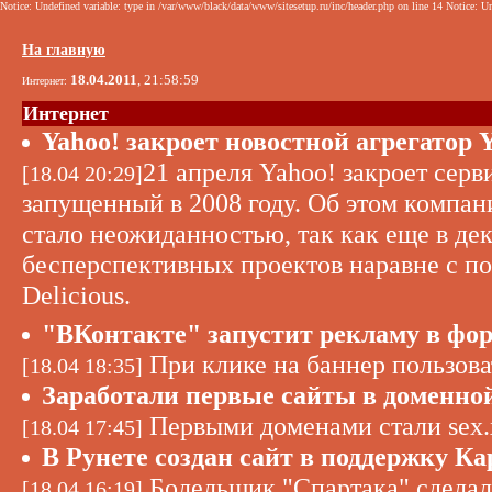
Notice: Undefined variable: type in /var/www/black/data/www/sitesetup.ru/inc/header.php on line 14 Notice: Un
На главную
18.04.2011
, 21:58:59
Интернет:
Интернет
Yahoo! закроет новостной агрегатор 
21 апреля Yahoo! закроет сер
[18.04 20:29]
запущенный в 2008 году. Об этом компани
стало неожиданностью, так как еще в дек
бесперспективных проектов наравне с по
Delicious.
"ВКонтакте" запустит рекламу в фо
При клике на баннер пользов
[18.04 18:35]
Заработали первые сайты в доменно
Первыми доменами стали sex.x
[18.04 17:45]
В Рунете создан сайт в поддержку К
Болельщик "Спартака" сделал 
[18.04 16:19]