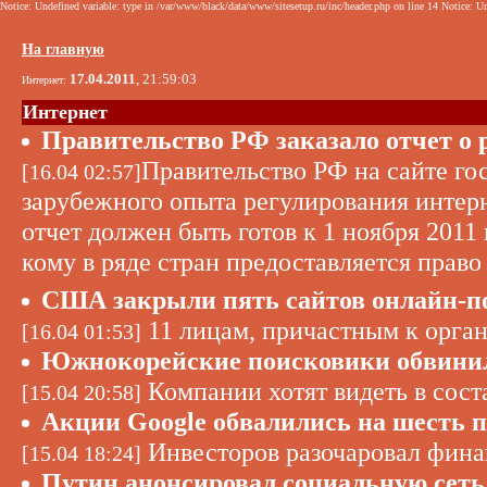
Notice: Undefined variable: type in /var/www/black/data/www/sitesetup.ru/inc/header.php on line 14 Notice: Un
На главную
17.04.2011
, 21:59:03
Интернет:
Интернет
Правительство РФ заказало отчет о 
Правительство РФ на сайте го
[16.04 02:57]
зарубежного опыта регулирования интерн
отчет должен быть готов к 1 ноября 2011 
кому в ряде стран предоставляется право
США закрыли пять сайтов онлайн-п
11 лицам, причастным к орга
[16.04 01:53]
Южнокорейские поисковики обвинил
Компании хотят видеть в сост
[15.04 20:58]
Акции Google обвалились на шесть 
Инвесторов разочаровал фина
[15.04 18:24]
Путин анонсировал социальную сеть