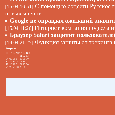
С помощью соцсети Русское г
[15.04 16:51]
новых членов
Google не оправдал ожиданий анали
Интернет-компания подвела ит
[15.04 11:26]
Браузер Safari защитит пользовател
Функция защиты от трекинга 
[14.04 21:27]
Апрель
ПН
ВТ
СР
ЧТ
ПТ
СБ
ВС
01
02
03
04
05
06
07
08
09
10
11
12
13
14
15
16
17
18
19
20
21
22
23
24
25
26
27
28
29
30