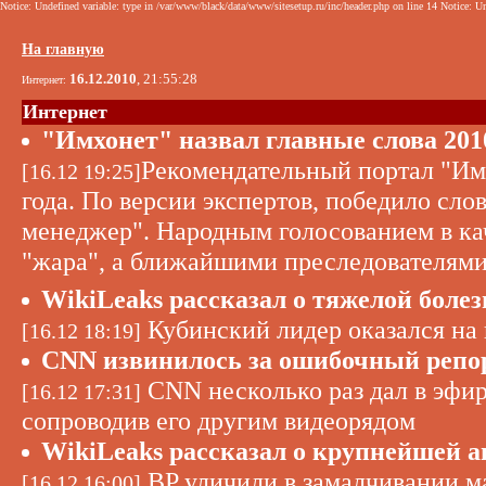
Notice: Undefined variable: type in /var/www/black/data/www/sitesetup.ru/inc/header.php on line 14 Notice: Un
На главную
16.12.2010
, 21:55:28
Интернет:
Интернет
"Имхонет" назвал главные слова 201
Рекомендательный портал "Имх
[16.12 19:25]
года. По версии экспертов, победило сло
менеджер". Народным голосованием в кач
"жара", а ближайшими преследователями 
WikiLeaks рассказал о тяжелой боле
Кубинский лидер оказался на 
[16.12 18:19]
CNN извинилось за ошибочный репо
CNN несколько раз дал в эфир
[16.12 17:31]
сопроводив его другим видеорядом
WikiLeaks рассказал о крупнейшей 
BP уличили в замалчивании ма
[16.12 16:00]