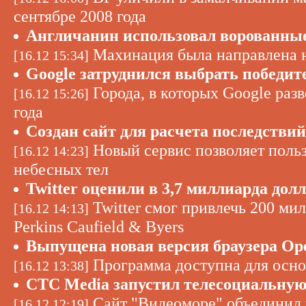
сентябре 2008 года
Англичанин использовал ворованные
Махинация была направлена н
[16.12 15:34]
Google затруднился выбрать победит
Города, в которых Google разв
[16.12 15:26]
года
Создан сайт для расчета последстви
Новый сервис позволяет поль
[16.12 14:23]
небесных тел
Twitter оценили в 3,7 миллиарда дол
Twitter смог привлечь 200 ми
[16.12 14:13]
Perkins Caufield & Byers
Выпущена новая версия браузера Op
Программа доступна для осн
[16.12 13:38]
СТС Media запустил телесоциальную
Сайт "Видеоморе" объединил в
[16.12 12:19]