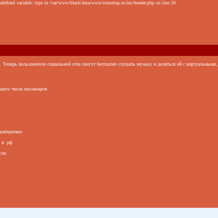
defined variable: type in /var/www/black/data/www/sitesetup.ru/inc/header.php on line 20
. Теперь пользователи социальной сети смогут бесплатно слушать музыку и делиться ей с виртуальными
бщего числа пассажиров
кибератаки
 и .рф
сли