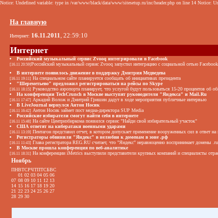
Notice: Undefined variable: type in /var/www/black/data/www/sitesetup.ru/inc/header.php on line 14 Notice: Un
На главную
16.11.2011
, 22:59:10
Интернет:
Интернет
Российский музыкальный сервис Zvooq интегрировали в Facebook
Российский музыкальный сервис Zvooq запустил интеграцию с социальной сетью Facebook
[16.11 20:59]
В интернете появилось движение в поддержку Дмитрия Медведева
На специальном сайте планируется сообщать об инициативах президента
[16.11 19:11]
"Шереметьево" предложил регистрироваться на рейсы по Skype
Руководство аэропорта планирует, что услугой будут пользоваться 15-20 процентов об о
[16.11 18:15]
На конференции TechCrunch в Москве выступят руководители "Яндекса" и Mail.Ru
Аркадий Волож и Дмитрий Гришин дадут в ходе мероприятия публичные интервью
[16.11 17:47]
В LiveJournal вернулся Антон Носик
Антон Носик займет пост медиа-директора SUP Media
[16.11 16:42]
Российские избиратели смогут найти себя в интернете
На сайте Центризбиркома появился сервис "Найди свой избирательный участок"
[16.11 15:48]
США ответят на кибератаки военными ударами
Пентагон представил отчет, в котором допускает применение вооруженных сил в ответ на 
[16.11 13:19]
Регистраторы обвинили "Яндекс" в нелюбви к доменам в зоне .рф
Глава регистратора REG.RU считает, что "Яндекс" неравноценно воспринимает домены .ru
[16.11 11:43]
В Москве прошла конференция по веб-аналитике
На конференции iMetrics выступили представители крупных компаний и специалисты отра
[16.11 18:31]
Ноябрь
ПН
ВТ
СР
ЧТ
ПТ
СБ
ВС
01
02
03
04
05
06
07
08
09
10
11
12
13
14
15
16
17
18
19
20
21
22
23
24
25
26
27
28
29
30