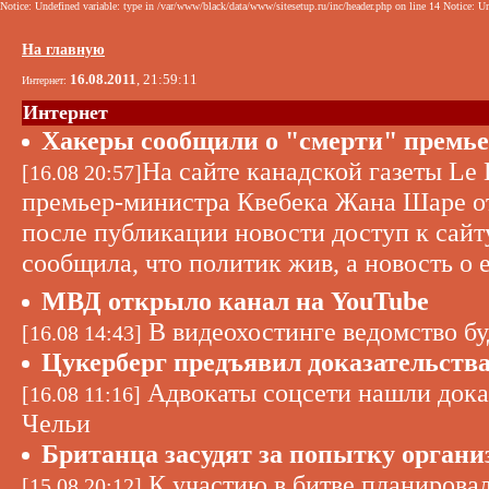
Notice: Undefined variable: type in /var/www/black/data/www/sitesetup.ru/inc/header.php on line 14 Notice: Un
На главную
16.08.2011
, 21:59:11
Интернет:
Интернет
Хакеры сообщили о "смерти" премье
На сайте канадской газеты Le 
[16.08 20:57]
премьер-министра Квебека Жана Шаре от
после публикации новости доступ к сайт
сообщила, что политик жив, а новость о 
МВД открыло канал на YouTube
В видеохостинге ведомство бу
[16.08 14:43]
Цукерберг предъявил доказательства 
Адвокаты соцсети нашли доказ
[16.08 11:16]
Чельи
Британца засудят за попытку организ
К участию в битве планировал
[15.08 20:12]