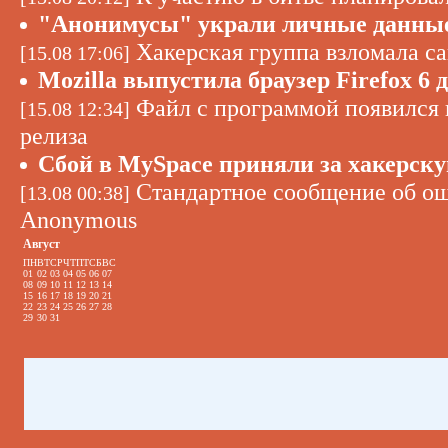
"Анонимусы" украли личные данные
Хакерская группа взломала с
[15.08 17:06]
Mozilla выпустила браузер Firefox 6 
Файл с программой появился н
[15.08 12:34]
релиза
Сбой в MySpace приняли за хакерску
Стандартное сообщение об ош
[13.08 00:38]
Anonymous
Август
ПН
ВТ
СР
ЧТ
ПТ
СБ
ВС
01
02
03
04
05
06
07
08
09
10
11
12
13
14
15
16
17
18
19
20
21
22
23
24
25
26
27
28
29
30
31