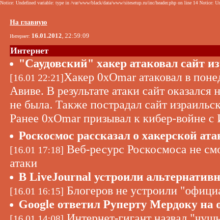
Notice: Undefined variable: type in /var/www/black/data/www/sitesetup.ru/inc/header.php on line 14 Notice: Un
На главную
16.01.2012
, 22:59:09
Интернет:
Интернет
"Саудовский" хакер атаковал сайт и
Хакер 0xOmar атаковал в поне
[16.01 22:21]
Авиве. В результате атаки сайт оказался
не была. Также пострадал сайт израиль
Ранее 0xOmar призывал к кибер-войне с 
Роскосмос рассказал о хакерской ат
Веб-ресурс Роскосмоса не смо
[16.01 17:18]
атаки
В LiveJournal устроили альтернатив
Блогеров не устроили "офици
[16.01 16:15]
Google ответил Руперту Мердоку на 
Интернет-гигант назвал "чушь
[16.01 14:08]