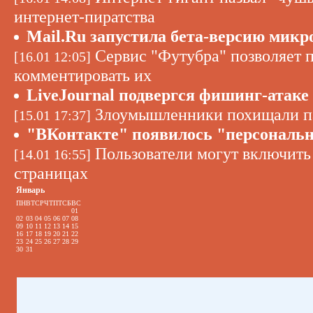
интернет-пиратства
Mail.Ru запустила бета-версию микр
Сервис "Футубра" позволяет п
[16.01 12:05]
комментировать их
LiveJournal подвергся фишинг-атаке
Злоумышленники похищали па
[15.01 17:37]
"ВКонтакте" появилось "персональн
Пользователи могут включить
[14.01 16:55]
страницах
Январь
ПН
ВТ
СР
ЧТ
ПТ
СБ
ВС
01
02
03
04
05
06
07
08
09
10
11
12
13
14
15
16
17
18
19
20
21
22
23
24
25
26
27
28
29
30
31