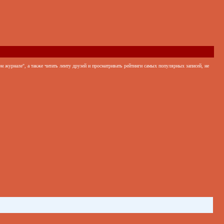
 журнале", а также читать ленту друзей и просматривать рейтинги самых популярных записей, не