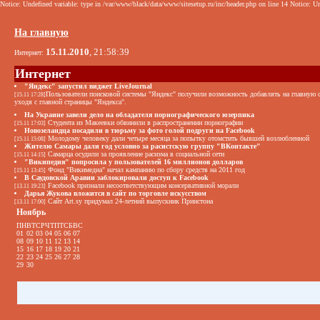
Notice: Undefined variable: type in /var/www/black/data/www/sitesetup.ru/inc/header.php on line 14 Notice: Un
На главную
15.11.2010
, 21:58:39
Интернет:
Интернет
"Яндекс" запустил виджет LiveJournal
Пользователи поисковой системы "Яндекс" получили возможность добавлять на главную ст
[15.11 17:28]
уходя с главной страницы "Яндекса".
На Украине завели дело на обладателя порнографического юзерпика
Студента из Макеевки обвинили в распространении порнографии
[15.11 17:03]
Новозеландца посадили в тюрьму за фото голой подруги на Facebook
Молодому человеку дали четыре месяца за попытку отомстить бывшей возлюбленной
[15.11 15:08]
Жителю Самары дали год условно за расистскую группу "ВКонтакте"
Самарца осудили за проявление расизма в социальной сети
[15.11 14:15]
"Википедия" попросила у пользователей 16 миллионов долларов
Фонд "Викимедиа" начал кампанию по сбору средств на 2011 год
[15.11 13:45]
В Cаудовской Аравии заблокировали доступ к Facebook
Facebook признали несоответствующим консервативной морали
[13.11 19:23]
Дарья Жукова вложится в сайт по торговле искусством
Сайт Art.sy придумал 24-летний выпускник Принстона
[13.11 17:00]
Ноябрь
ПН
ВТ
СР
ЧТ
ПТ
СБ
ВС
01
02
03
04
05
06
07
08
09
10
11
12
13
14
15
16
17
18
19
20
21
22
23
24
25
26
27
28
29
30