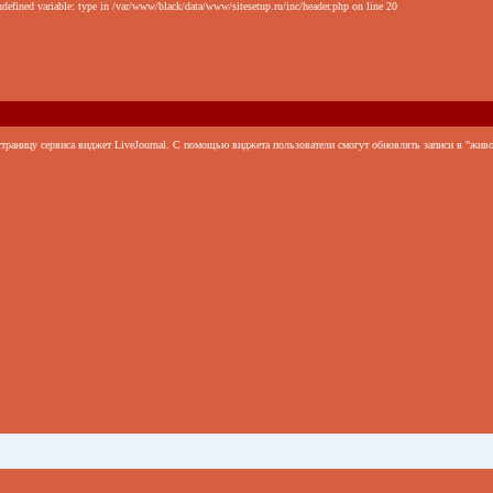
defined variable: type in /var/www/black/data/www/sitesetup.ru/inc/header.php on line 20
раницу сервиса виджет LiveJournal. С помощью виджета пользователи смогут обновлять записи в "живом