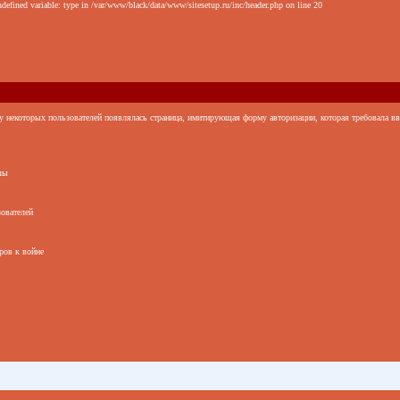
defined variable: type in /var/www/black/data/www/sitesetup.ru/inc/header.php on line 20
 у некоторых пользователей появлялась страница, имитирующая форму авторизации, которая требовала вв
лы
зователей
ров к войне