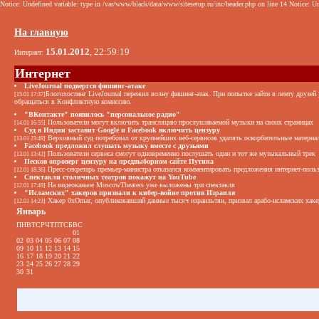
Notice: Undefined variable: type in /var/www/black/data/www/sitesetup.ru/inc/header.php on line 14 Notice: Un
На главную
15.01.2012
, 22:59:19
Интернет:
Интернет
LiveJournal подвергся фишинг-атаке
Блогохостинг LiveJournal пережил волну фишинг-атак. При попытке зайти в ленту друзей
[15.01 17:37]
обращаться в Конфликтную комиссию.
"ВКонтакте" появилось "персональное радио"
Пользователи могут включить трансляцию прослушиваемой музыки на своих страницах
[14.01 16:55]
Суд в Индии заставит Google и Facebook включить цензуру
Верховный суд потребовал от крупнейших веб-сервисов удалять оскорбительные материа
[13.01 23:49]
Facebook предложил слушать музыку вместе с друзьями
Пользователи сервиса смогут одновременно послушать один и тот же музыкальный трек
[13.01 13:42]
Песков опроверг цензуру на предвыборном сайте Путина
Пресс-секретарь премьер-министра отказался комментировать предложения интернет-поль
[12.01 18:36]
Спектакли столичных театров покажут на YouTube
На видеоканале MoscowTheaters уже выложены три спектакля
[12.01 17:49]
"Исламских" хакеров призвали к кибер-войне против Израиля
Хакер 0xOmar, опубликовавший данные тысяч израильтян, призвал арабо-исламских хаке
[12.01 14:23]
Январь
ПН
ВТ
СР
ЧТ
ПТ
СБ
ВС
01
02
03
04
05
06
07
08
09
10
11
12
13
14
15
16
17
18
19
20
21
22
23
24
25
26
27
28
29
30
31