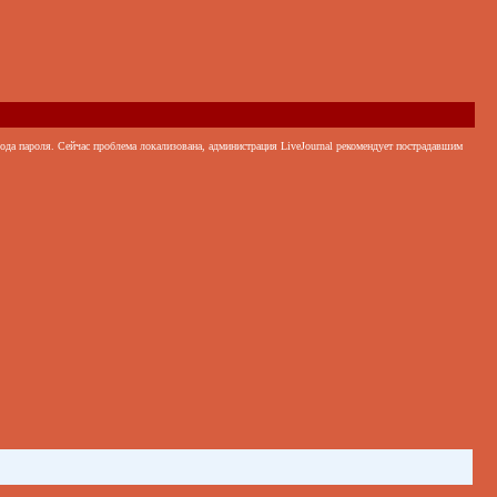
ода пароля. Сейчас проблема локализована, администрация LiveJournal рекомендует пострадавшим