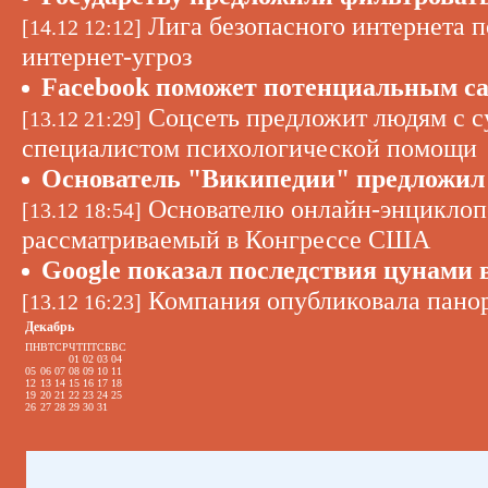
Лига безопасного интернета п
[14.12 12:12]
интернет-угроз
Facebook поможет потенциальным с
Соцсеть предложит людям с с
[13.12 21:29]
специалистом психологической помощи
Основатель "Википедии" предложил 
Основателю онлайн-энциклопе
[13.12 18:54]
рассматриваемый в Конгрессе США
Google показал последствия цунами 
Компания опубликовала панор
[13.12 16:23]
Декабрь
ПН
ВТ
СР
ЧТ
ПТ
СБ
ВС
01
02
03
04
05
06
07
08
09
10
11
12
13
14
15
16
17
18
19
20
21
22
23
24
25
26
27
28
29
30
31