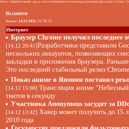
Notice: Undefined variable: type in /var/www/black/data/www/sitesetup.ru/inc/header.php on line 14 Notice: Un
На главную
14.12.2011
, 22:59:21
Интернет:
Интернет
Браузер Chrome получил последнее об
Разработчики представили Goo
[14.12 20:41]
нескольких аккаунтов, позволяющих син
закладки и приложения браузера. Раньше
Это последний стабильный релиз Chrome 
Показ аниме в Японии поставил реко
Трансляция аниме "Небесный 
[14.12 15:08]
твитов в секунду
Участника Anonymous засудят за DDoS
Хакер может получить до 15 л
[14.12 13:42]
2010 года
Государству предложили фильтровать