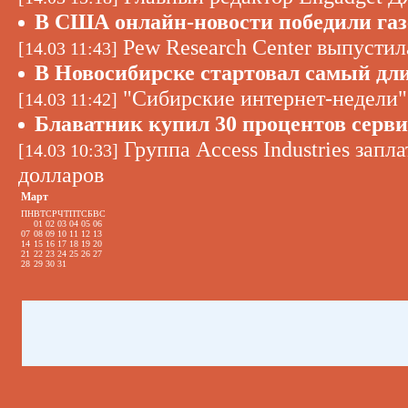
В США онлайн-новости победили га
Pew Research Center выпусти
[14.03 11:43]
В Новосибирске стартовал самый дл
"Сибирские интернет-недели" 
[14.03 11:42]
Блаватник купил 30 процентов серви
Группа Access Industries запла
[14.03 10:33]
долларов
Март
ПН
ВТ
СР
ЧТ
ПТ
СБ
ВС
01
02
03
04
05
06
07
08
09
10
11
12
13
14
15
16
17
18
19
20
21
22
23
24
25
26
27
28
29
30
31