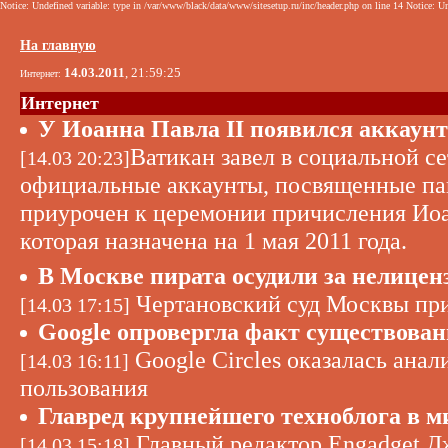
Notice: Undefined variable: type in /var/www/black/data/www/sitesetup.ru/inc/header.php on line 14 Notice: Un
На главную
14.03.2011
, 21:59:25
Интернет:
Интернет
У Иоанна Павла II появился аккаунт
Ватикан завел в социальной с
[14.03 20:23]
официальные аккаунты, посвященные пап
приурочен к церемонии причисления Иоа
которая назначена на 1 мая 2011 года.
В Москве пирата осудили за нелице
Чертановский суд Москвы при
[14.03 17:15]
Google опровергла факт существован
Google Circles оказалась ана
[14.03 16:11]
пользования
Главред крупнейшего техноблога в м
Главный редактор Engadget 
[14.03 15:18]