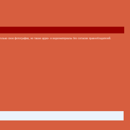
только свои фотографии, но также аудио- и видеоматериалы без согласия правообладателей.