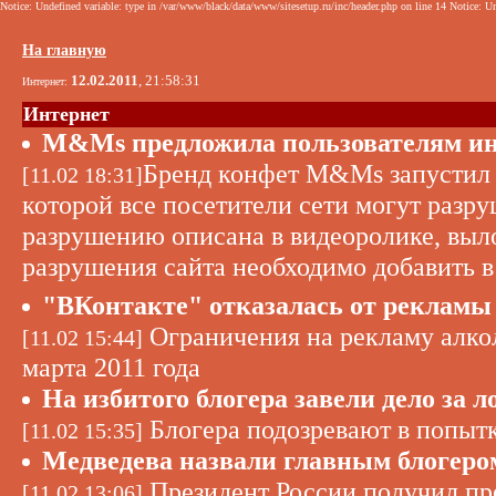
Notice: Undefined variable: type in /var/www/black/data/www/sitesetup.ru/inc/header.php on line 14 Notice: Un
На главную
12.02.2011
, 21:58:31
Интернет:
Интернет
M&Ms предложила пользователям ин
Бренд конфет M&Ms запустил 
[11.02 18:31]
которой все посетители сети могут разр
разрушению описана в видеоролике, выл
разрушения сайта необходимо добавить в
"ВКонтакте" отказалась от рекламы 
Ограничения на рекламу алкол
[11.02 15:44]
марта 2011 года
На избитого блогера завели дело за
Блогера подозревают в попытк
[11.02 15:35]
Медведева назвали главным блогеро
Президент России получил пр
[11.02 13:06]