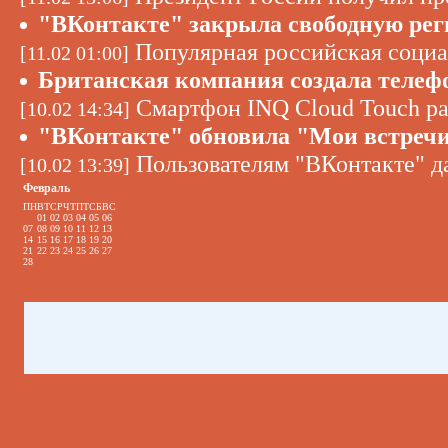
"ВКонтакте" закрыла свободную ре
Популярная российская социал
[11.02 01:00]
Британская компания создала телеф
Смартфон INQ Cloud Touch ра
[10.02 14:34]
"ВКонтакте" обновила "Мои встречи
Пользователям "ВКонтакте" д
[10.02 13:39]
Февраль
ПН
ВТ
СР
ЧТ
ПТ
СБ
ВС
01
02
03
04
05
06
07
08
09
10
11
12
13
14
15
16
17
18
19
20
21
22
23
24
25
26
27
28