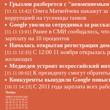
Грызлов разберется с "невменяемым
Олега Матвейчева накажут за 
[11.11 13:42]
коррупцией на гусеницы танков
Google уволила сотрудника за расск
Ранее в СМИ сообщалось, что 
[11.11 13:01]
зарплату на 10 процентов
Началась открытая регистрация доме
C 12:00 11 ноября открылась р
[11.11 12:35]
желающих
Медведев устроит всероссийский ин
К президенту смогут обратить
[11.11 09:02]
Конкуренты вынудили Google повыси
С 2011 года зарплата всех раб
[10.11 14:23]
Ноябрь
ПН
ВТ
СР
ЧТ
ПТ
СБ
ВС
01
02
03
04
05
06
07
08
09
10
11
12
13
14
15
16
17
18
19
20
21
22
23
24
25
26
27
28