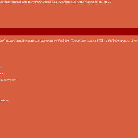
defined variable: type in /var/www/black/data/www/sitesetup.ru/inc/header.php on line 20
ской православной церкви на видеохостинге YouTube. Презентация канала РПЦ на YouTube прошла 11 ок
ю
ва
ый интернет
asia.ru