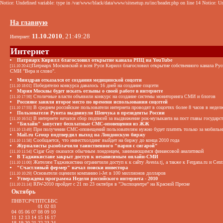
Notice: Undefined variable: type in /var/www/black/data/www/sitesetup.ru/inc/header.php on line 14 Notice: Un
На главную
11.10.2010
, 21:49:28
Интернет:
Интернет
Патриарх Кирилл благословил открытие канала РПЦ на YouTube
Патриарх Московский и всея Руси Кирилл благословил открытие собственного канала Рус
[11.10 20:41]
СМИ "Вера и слово".
Минздрав отказался от создания медицинской соцсети
Победителю конкурса давалось 16 дней на создание соцсети
[11.10 18:01]
Мэрия Москвы будет искать отзывы о своей работе в интернете
Столичные власти объявили конкурс на создание системы мониторинга СМИ и блогов
[11.10 17:59]
Россияне заняли второе место по времени использования соцсетей
В среднем российские пользователи интернета проводят в соцсетях более 8 часов в недел
[11.10 17:55]
Пользователи Рунета выдвинули Шевчука в президенты России
В интернете начался сбор подписей за выдвижение рок-музыканта на пост главы государст
[11.10 16:51]
"Билайн" запустит бесплатные СМС-оповещения из ЖЖ
При получении СМС-оповещений пользователям нужно будет платить только за мобильн
[11.10 13:49]
Mail.ru Group подтвердил выход на Лондонскую биржу
Сообщается, что инвестхолдинг выйдет на биржу до конца 2010 года
[11.10 11:58]
Журналисты разоблачили таинственного "парня с сигарой"
Cigar Guy оказался обычным лондонцем, занимающимся финансовой аналитикой
[11.10 11:54]
В Таджикистане закрыт доступ к независимым онлайн-СМИ
Жителям Таджикистана ограничили доступ к к сайту Avesta.tj, а также к Fergana.ru и Centr
[11.10 11:00]
"Счастливый фермер" начал поиски инвестора
Основатели оценили компанию i-Jet в 100 миллионов долларов
[11.10 10:29]
Утверждена программа Недели российского интернета - 2010
RIW-2010 пройдет с 21 по 23 октября в "Экспоцентре" на Красной Пресне
[11.10 21:14]
Октябрь
ПН
ВТ
СР
ЧТ
ПТ
СБ
ВС
01
02
03
04
05
06
07
08
09
10
11
12
13
14
15
16
17
18
19
20
21
22
23
24