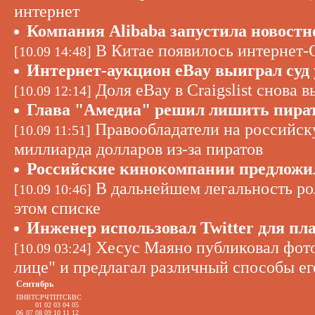
интернет
Компания Alibaba запустила новостн
В Китае появилось интернет
[10.09 14:48]
Интернет-аукцион eBay выиграл суд у
Доля eBay в Craigslist снова в
[10.09 12:14]
Глава "Амедиа" решил лишить пират
Правообладатели на российск
[10.09 11:51]
миллиарда долларов из-за пиратов
Российские кинокомпании предложил
В дальнейшем легальность ро
[10.09 10:46]
этом списке
Инженер использовал Twitter для пл
Хесус Маяно публиковал фото
[10.09 03:24]
лице" и предлагал различный способы ег
Сентябрь
ПН
ВТ
СР
ЧТ
ПТ
СБ
ВС
01
02
03
04
05
06
07
08
09
10
11
12