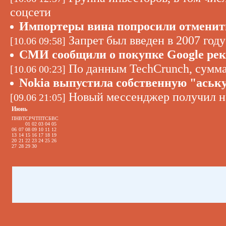
соцсети
Импортеры вина попросили отменить
Запрет был введен в 2007 год
[10.06 09:58]
СМИ сообщили о покупке Google ре
По данным TechCrunch, сумма
[10.06 00:23]
Nokia выпустила собственную "аськ
Новый мессенджер получил на
[09.06 21:05]
Июнь
ПН
ВТ
СР
ЧТ
ПТ
СБ
ВС
01
02
03
04
05
06
07
08
09
10
11
12
13
14
15
16
17
18
19
20
21
22
23
24
25
26
27
28
29
30