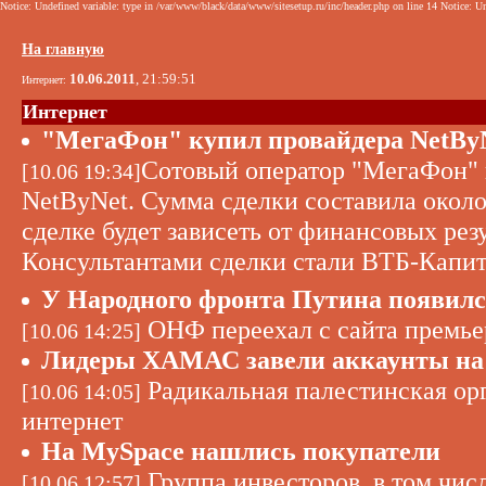
Notice: Undefined variable: type in /var/www/black/data/www/sitesetup.ru/inc/header.php on line 14 Notice: Un
На главную
10.06.2011
, 21:59:51
Интернет:
Интернет
"МегаФон" купил провайдера NetBy
Сотовый оператор "МегаФон" 
[10.06 19:34]
NetByNet. Сумма сделки составила окол
сделке будет зависеть от финансовых рез
Консультантами сделки стали ВТБ-Капита
У Народного фронта Путина появилс
ОНФ переехал с сайта премьера
[10.06 14:25]
Лидеры ХАМАС завели аккаунты на
Радикальная палестинская орг
[10.06 14:05]
интернет
На MySpace нашлись покупатели
Группа инвесторов, в том числ
[10.06 12:57]