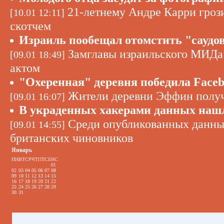
21-летнему Андре Карри грози
[10.01 12:11]
скотчем
Израиль пообещал отомстить "саудо
Замглавы израильского МИДа 
[09.01 18:49]
актом
"Охеренная" деревня победила Face
Жители деревни Эффин получи
[09.01 16:07]
В украденных хакерами данных наш
Среди опубликованных данных
[09.01 14:55]
британских чиновников
Январь
ПН
ВТ
СР
ЧТ
ПТ
СБ
ВС
01
02
03
04
05
06
07
08
09
10
11
12
13
14
15
16
17
18
19
20
21
22
23
24
25
26
27
28
29
30
31