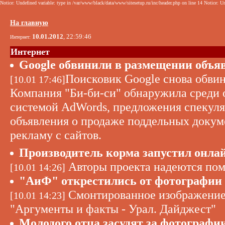
Notice: Undefined variable: type in /var/www/black/data/www/sitesetup.ru/inc/header.php on line 14 Notice: Un
На главную
10.01.2012
, 22:59:46
Интернет:
Интернет
Google обвинили в размещении объя
Поисковик Google снова обви
[10.01 17:46]
Компания "Би-би-си" обнаружила среди 
системой AdWords, предложения спекуля
объявления о продаже поддельных докуме
рекламу с сайтов.
Производитель корма запустил онла
Авторы проекта надеются пом
[10.01 14:26]
"АиФ" открестились от фотографии 
Смонтированное изображение 
[10.01 14:23]
"Аргументы и факты - Урал. Дайджест"
Молодого отца засудят за фотографи