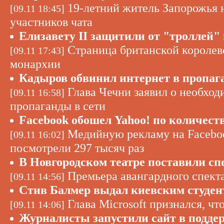
19-летний житель Запорожья н
[09.11 18:45]
участников чата
Елизавету II защитили от "троллей"
Страница британской королев
[09.11 17:43]
монархии
Кадыров обвинил интернет в пропаг
Глава Чечни заявил о необход
[09.11 16:58]
пропаганды в сети
Facebook обошел Yahoo! по количес
Медийную рекламу на Faceboo
[09.11 16:02]
посмотрели 297 тысяч раз
В Новгородском театре поставили сп
Премьера авангардного спекта
[09.11 14:56]
Стив Балмер выдал киевским студент
Глава Microsoft признался, что
[09.11 14:06]
Журналисты запустили сайт в подд