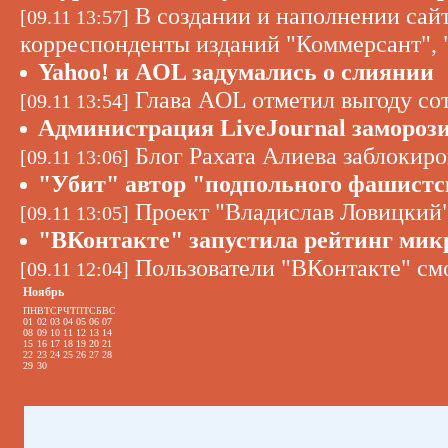
В создании и наполнении сай
[09.11 13:57]
корреспонденты изданий "Коммерсант", 
Yahoo! и AOL задумались о слиянии
Глава AOL отметил выгоду сот
[09.11 13:54]
Администрация LiveJournal заморози
Блог Рахата Алиева заблокиро
[09.11 13:06]
"Убит" автор "подпольного фашистс
Проект "Владислав Ловицкий"
[09.11 13:05]
"ВКонтакте" запустила рейтинг мик
Пользователи "ВКонтакте" смо
[09.11 12:04]
Ноябрь
ПН
ВТ
СР
ЧТ
ПТ
СБ
ВС
01
02
03
04
05
06
07
08
09
10
11
12
13
14
15
16
17
18
19
20
21
22
23
24
25
26
27
28
29
30