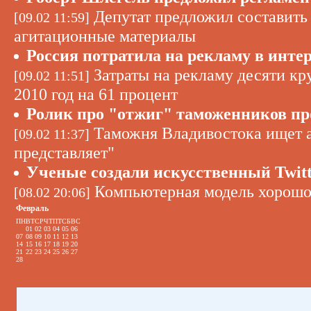
Депутат предложил составить 
[09.02 11:59]
агитационные материалы
Россия потратила на рекламу в интер
Затраты на рекламу десяти кр
[09.02 11:51]
2010 год на 61 процент
Ролик про "отжиг" таможенников пр
Таможня Владивостока ищет а
[09.02 11:37]
представляет"
Ученые создали искусственный Twitt
Компьютерная модель хорошо
[08.02 20:06]
Февраль
ПН
ВТ
СР
ЧТ
ПТ
СБ
ВС
01
02
03
04
05
06
07
08
09
10
11
12
13
14
15
16
17
18
19
20
21
22
23
24
25
26
27
28