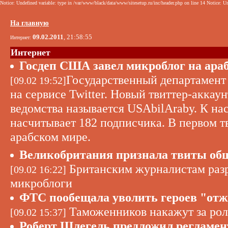
Notice: Undefined variable: type in /var/www/black/data/www/sitesetup.ru/inc/header.php on line 14 Notice: Un
На главную
09.02.2011
, 21:58:55
Интернет:
Интернет
Госдеп США завел микроблог на ара
Государственный департамент
[09.02 19:52]
на сервисе Twitter. Новый твиттер-акка
ведомства называется USAbilAraby. К н
насчитывает 182 подписчика. В первом т
арабском мире.
Великобритания признала твиты об
Британским журналистам раз
[09.02 16:22]
микроблоги
ФТС пообещала уволить героев "отж
Таможенников накажут за рол
[09.02 15:37]
Роберт Шлегель предложил регламен