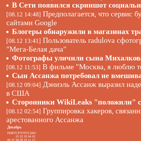
В Сети появился скриншот социально
Предполагается, что сервис бу
[08.12 14:48]
сайтами Google
Блогеры обнаружили в магазинах тр
Пользователь radulova сфотог
[08.12 13:41]
"Мега-Белая дача"
Фотографы уличили сына Михалкова
В фильме "Москва, я люблю т
[08.12 11:53]
Сын Ассанжа потребовал не вмешива
Дэниэль Ассанж выразил надеж
[08.12 09:04]
в США
Сторонники WikiLeaks "положили" 
Группировка хакеров, связан
[08.12 02:54]
арестованного Ассанжа
Декабрь
ПН
ВТ
СР
ЧТ
ПТ
СБ
ВС
01
02
03
04
05
06
07
08
09
10
11
12