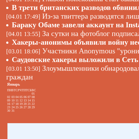
В трети британских разводов обвини
Из-за твиттера разводятся лиш
[04.01 17:49]
Бараку Обаме завели аккаунт на Ins
За сутки на фотоблог подписа
[04.01 13:55]
Хакеры-анонимы объявили войну не
Участники Anonymous "уронил
[03.01 18:06]
Саудовские хакеры выложили в Сеть
Злоумышленники обнародовали
[03.01 13:50]
граждан
Январь
ПН
ВТ
СР
ЧТ
ПТ
СБ
ВС
01
02
03
04
05
06
07
08
09
10
11
12
13
14
15
16
17
18
19
20
21
22
23
24
25
26
27
28
29
30
31