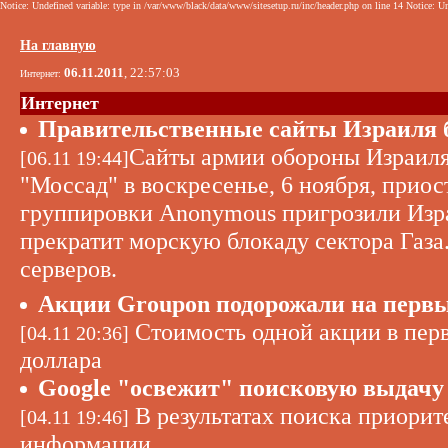
Notice: Undefined variable: type in /var/www/black/data/www/sitesetup.ru/inc/header.php on line 14 Notice: Un
На главную
06.11.2011
, 22:57:03
Интернет:
Интернет
Правительственные сайты Израиля 
Сайты армии обороны Израил
[06.11 19:44]
"Моссад" в воскресенье, 6 ноября, приост
группировки Anonymous пригрозили Изра
прекратит морскую блокаду сектора Газ
серверов.
Акции Groupon подорожали на первых
Стоимость одной акции в перв
[04.11 20:36]
доллара
Google "освежит" поисковую выдачу
В результатах поиска приорит
[04.11 19:46]
информации