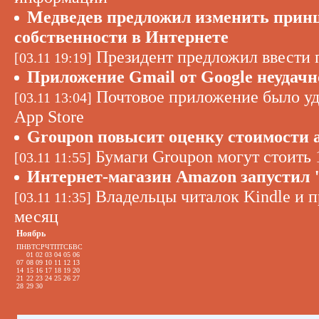
Медведев предложил изменить прин
собственности в Интернете
Президент предложил ввести 
[03.11 19:19]
Приложение Gmail от Google неудачно
Почтовое приложение было уда
[03.11 13:04]
App Store
Groupon повысит оценку стоимости 
Бумаги Groupon могут стоить 
[03.11 11:55]
Интернет-магазин Amazon запустил 
Владельцы читалок Kindle и п
[03.11 11:35]
месяц
Ноябрь
ПН
ВТ
СР
ЧТ
ПТ
СБ
ВС
01
02
03
04
05
06
07
08
09
10
11
12
13
14
15
16
17
18
19
20
21
22
23
24
25
26
27
28
29
30