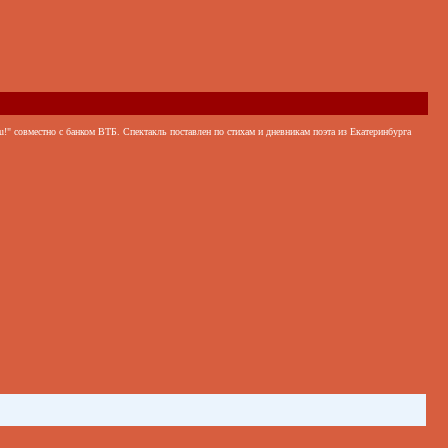
!" совместно с банком ВТБ. Спектакль поставлен по стихам и дневникам поэта из Екатеринбурга