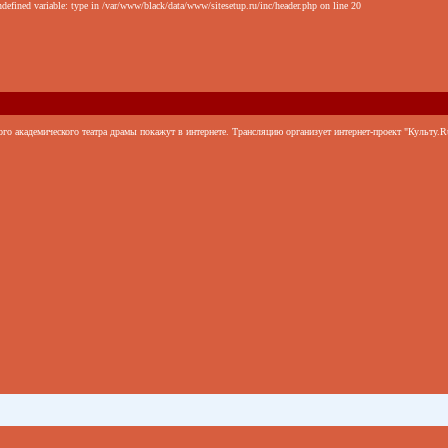
defined variable: type in /var/www/black/data/www/sitesetup.ru/inc/header.php on line 20
го академического театра драмы покажут в интернете. Трансляцию организует интернет-проект "Культу.Ru