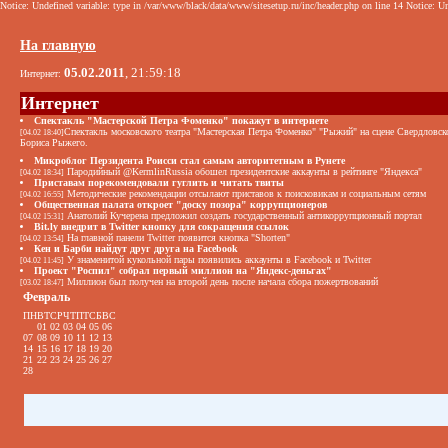
Notice: Undefined variable: type in /var/www/black/data/www/sitesetup.ru/inc/header.php on line 14 Notice: Un
На главную
05.02.2011
, 21:59:18
Интернет:
Интернет
Спектакль "Мастерской Петра Фоменко" покажут в интернете
Спектакль московского театра "Мастерская Петра Фоменко" "Рыжий" на сцене Свердловско
[04.02 18:40]
Бориса Рыжего.
Микроблог Перзидента Роисси стал самым авторитетным в Рунете
Пародийный @KermlinRussia обошел президентские аккаунты в рейтинге "Яндекса"
[04.02 18:34]
Приставам порекомендовали гуглить и читать твиты
Методические рекомендации отсылают приставов к поисковикам и социальным сетям
[04.02 16:55]
Общественная палата откроет "доску позора" коррупционеров
Анатолий Кучерена предложил создать государственный антикоррупционный портал
[04.02 15:31]
Bit.ly внедрит в Twitter кнопку для сокращения ссылок
На главной панели Twitter появится кнопка "Shorten"
[04.02 13:54]
Кен и Барби найдут друг друга на Facebook
У знаменитой кукольной пары появились аккаунты в Facebook и Twitter
[04.02 11:45]
Проект "Роспил" собрал первый миллион на "Яндекс-деньгах"
Миллион был получен на второй день после начала сбора пожертвований
[03.02 18:47]
Февраль
ПН
ВТ
СР
ЧТ
ПТ
СБ
ВС
01
02
03
04
05
06
07
08
09
10
11
12
13
14
15
16
17
18
19
20
21
22
23
24
25
26
27
28