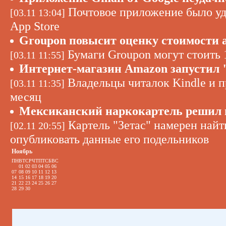
Почтовое приложение было уда
[03.11 13:04]
App Store
Groupon повысит оценку стоимости 
Бумаги Groupon могут стоить 
[03.11 11:55]
Интернет-магазин Amazon запустил 
Владельцы читалок Kindle и п
[03.11 11:35]
месяц
Мексиканский наркокартель решил н
Картель "Зетас" намерен най
[02.11 20:55]
опубликовать данные его подельников
Ноябрь
ПН
ВТ
СР
ЧТ
ПТ
СБ
ВС
01
02
03
04
05
06
07
08
09
10
11
12
13
14
15
16
17
18
19
20
21
22
23
24
25
26
27
28
29
30