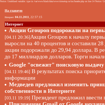
Notice: Undefined variable: type in /var/www/black/data/www/sitesetup.ru/inc/header.php on line 14 Notice: Un
На главную
04.11.2011
, 22:57:15
Интернет:
Интернет
Акции Groupon подорожали на первых
Акции Groupon к началу перв
[04.11 20:36]
выросли на 40 процентов и составили 28
акции подорожали до 29,94 доллара. В р
до 17 миллиардов долларов. Торги начали
Google "освежит" поисковую выдачу
В результатах поиска приорит
[04.11 19:46]
информации
Медведев предложил изменить прин
собственности в Интернете
Президент предложил ввести 
[03.11 19:19]
Приложение Gmail от Google неудачно