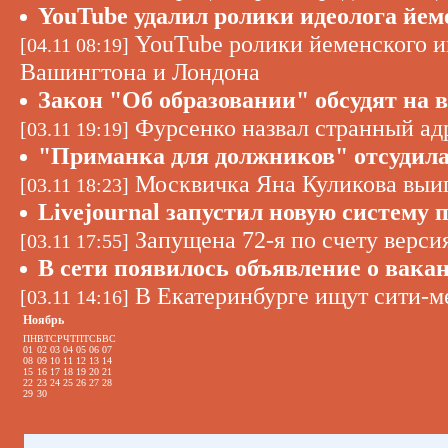
YouTube удалил ролики идеолога йе
YouTube ролики йеменского и
[04.11 08:19]
Вашингтона и Лондона
Закон "Об образовании" обсудят на 
Фурсенко назвал странный адр
[03.11 19:19]
"Приманка для должников" отсудила
Москвичка Яна Куликова выи
[03.11 18:23]
Livejournal запустил новую систему
Запущена 72-я по счету верси
[03.11 17:55]
В сети появилось объявление о вака
В Екатеринбурге ищут сити-м
[03.11 14:16]
Ноябрь
ПН
ВТ
СР
ЧТ
ПТ
СБ
ВС
01
02
03
04
05
06
07
08
09
10
11
12
13
14
15
16
17
18
19
20
21
22
23
24
25
26
27
28
29
30