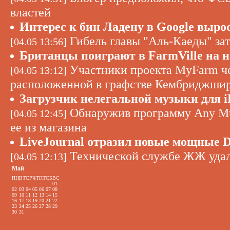
властей
Интерес к бин Ладену в Google вырос
Гибель главы "Аль-Каеды" за
[04.05 13:56]
Британцы поиграют в FarmVille на 
Участники проекта MyFarm че
[04.05 13:12]
расположенной в графстве Кембриджши
Загрузчик нелегальной музыки для i
Обнаружив программу Any Musi
[04.05 12:45]
ее из магазина
LiveJournal отразил новые мощные 
Технической службе ЖЖ удало
[04.05 12:13]
Май
ПН
ВТ
СР
ЧТ
ПТ
СБ
ВС
01
02
03
04
05
06
07
08
09
10
11
12
13
14
15
16
17
18
19
20
21
22
23
24
25
26
27
28
29
30
31