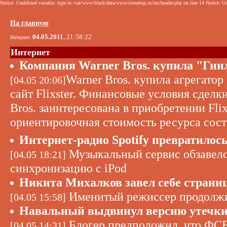
Notice: Undefined variable: type in /var/www/black/data/www/sitesetup.ru/inc/header.php on line 14 Notice: Un
На главную
04.05.2011
, 21:58:22
Интернет:
Интернет
Компания Warner Bros. купила "Гн
Warner Bros. купила агрегатор
[04.05 20:06]
сайт Flixster. Финансовые условия сделк
Bros. заинтересована в приобретении Flix
ориентировочная стоимость ресурса сост
Интернет-радио Spotify превратилось
Музыкальный сервис обзавелс
[04.05 18:21]
синхронизацию с iPod
Никита Михалков завел себе страни
Именитый режиссер продолжи
[04.05 15:58]
Навальный выдвинул версию утечки
Блогер предположил, что ФС
[04.05 14:31]