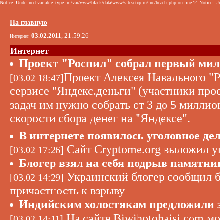
Notice: Undefined variable: type in /var/www/black/data/www/sitesetup.ru/inc/header.php on line 14 Notice: Un
На главную
03.02.2011
, 21:59:26
Интернет:
Интернет
Проект "Роспил" собрал первый мил
Проект Алексея Навального "
[03.02 18:47]
сервисе "Яндекс.деньги" (участники про
задач им нужно собрать от 3 до 5 миллио
скорости сбора денег на "Яндексе".
В интернете появилось уголовное де
Сайт Cryptome.org выложил уг
[03.02 17:26]
Блогер взял на себя подрыв памятни
Украинский блогер сообщил бо
[03.02 14:29]
причастность к взрыву
Индийским холостякам предложили 
На сайте Biwihotohaisi.com м
[03.02 14:11]