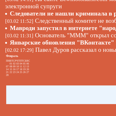
электронной супруги
Следователи не нашли криминала в 
Следственный комитет не воз
[03.02 11:52]
Мавроди запустил в интернете "наро
Основатель "МММ" открыл соб
[03.02 11:31]
Январские обновления "ВКонтакте" 
Павел Дуров рассказал о новы
[02.02 17:29]
Февраль
ПН
ВТ
СР
ЧТ
ПТ
СБ
ВС
01
02
03
04
05
06
07
08
09
10
11
12
13
14
15
16
17
18
19
20
21
22
23
24
25
26
27
28