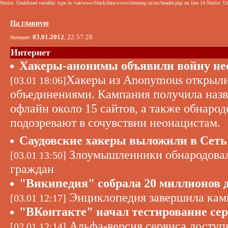
Notice: Undefined variable: type in /var/www/black/data/www/sitesetup.ru/inc/header.php on line 14 Notice: Un
На главную
03.01.2012
, 22:57:28
Интернет:
Интернет
Хакеры-анонимы объявили войну не
Хакеры из Anonymous открыли
[03.01 18:06]
объединениями. Кампания получила назв
офлайн около 15 сайтов, а также обнаро
подозревают в сочувствии неонацистам.
Саудовские хакеры выложили в Сеть
Злоумышленники обнародовали
[03.01 13:50]
граждан
"Википедия" собрала 20 миллионов 
Энциклопедия завершила камп
[03.01 12:17]
"ВКонтакте" начал тестирование сер
Альфа-версия сервиса доступ
[02.01 12:14]