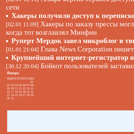
сети
Хакеры получили доступ к переписк
Хакеры по заказу прессы могл
[02.01 11:09]
когда тот возглавлял Минфин
Руперт Мердок завел микроблог в тв
Глава News Corporation пишет 
[01.01 21:04]
Крупнейший интернет-регистратор в
Бойкот пользователей застав
[30.12 20:04]
Январь
ПН
ВТ
СР
ЧТ
ПТ
СБ
ВС
01
02
03
04
05
06
07
08
09
10
11
12
13
14
15
16
17
18
19
20
21
22
23
24
25
26
27
28
29
30
31